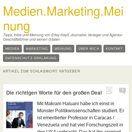
Medien.Marketing.Mei
nung
Tipps, Infos und Meinung von Ertay Hayit, Journalist, Verleger und Agentur-
Geschäftsführer und seinen Gästen
MEDIEN
MARKETING
MEINUNG
ÜBER MICH
KONTAKT
DATENSCHUTZ-ERKLÄRUNG
ARTIKEL ZUM SCHLAGWORT:
RATGEBER
0
Die richtigen Worte für den großen Deal
Mit Makram Haluani habe ich einst in
Münster Politikwissenschaften studiert. Er
ist emeritierter Professor in Caracas /
Venezuela und hat viel Forschungszeit in
den USA verbracht. Das hat ihn animiert,