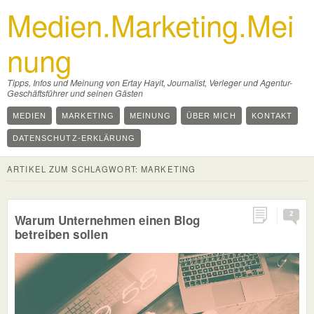
Medien.Marketing.Mei
nung
Tipps, Infos und Meinung von Ertay Hayit, Journalist, Verleger und Agentur-
Geschäftsführer und seinen Gästen
MEDIEN
MARKETING
MEINUNG
ÜBER MICH
KONTAKT
DATENSCHUTZ-ERKLÄRUNG
ARTIKEL ZUM SCHLAGWORT:
MARKETING
2
Warum Unternehmen einen Blog
betreiben sollen