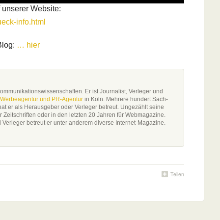
f unserer Website:
ueck-info.html
Blog:
… hier
ommunikationswissenschaften. Er ist Journalist, Verleger und
Werbeagentur und PR-Agentur
in Köln. Mehrere hundert Sach-
t er als Herausgeber oder Verleger betreut. Ungezählt seine
ür Zeitschriften oder in den letzten 20 Jahren für Webmagazine.
 Verleger betreut er unter anderem diverse Internet-Magazine.
Teilen