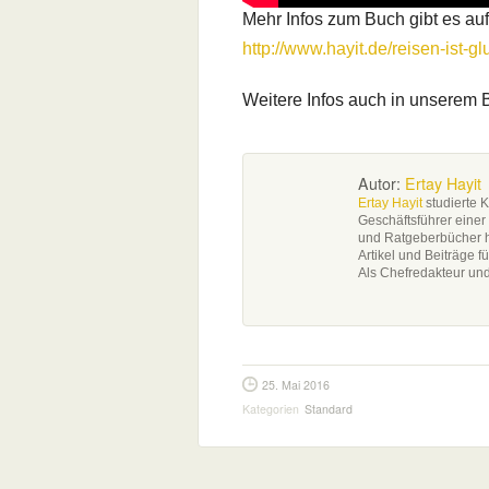
Mehr Infos zum Buch gibt es au
http://www.hayit.de/reisen-ist-gl
Weitere Infos auch in unserem 
Autor:
Ertay Hayit
Ertay Hayit
studierte K
Geschäftsführer einer
und Ratgeberbücher ha
Artikel und Beiträge f
Als Chefredakteur und
25. Mai 2016
Kategorien
Standard